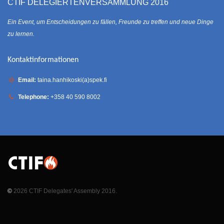
CTIF DELEGIERTENVERSAMMLUNG 2016
Ein Event, um Entscheidungen zu fällen, Freunde zu treffen und neue Dinge
zu lernen.
Kontaktinformationen
Email:
taina.hanhikoski(a)spek.fi
Telephone:
+358 40 590 8002
©
2026 CTIF Delegates' Assembly 2016.