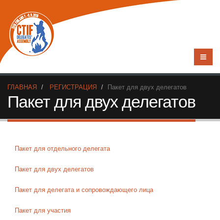
ГЛАВНАЯ
РЕГИСТРАЦИЯ
Пакет для двух делегатов
Пакет для двух делегатов
Пакет для отдельного делегата
Пакет для двух делегатов
Пакет для делегата и сопровождающего лица
Пакет для участия